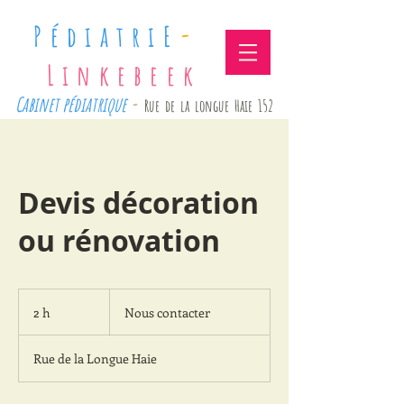
-
PédiatriE
Linkebeek
Cabinet pédiatrique
-
Rue de la longue Haie 152
Devis décoration
ou rénovation
Nous
contacter
2 h
2
Nous contacter
h
Rue de la Longue Haie